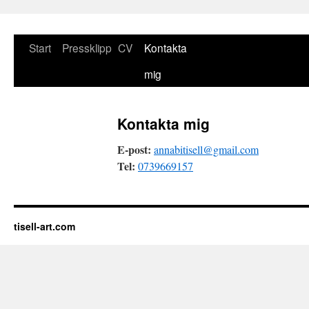
Hoppa
Start
Pressklipp
CV
Kontakta
till
mig
innehåll
Kontakta mig
E-post:
annabitisell@gmail.com
Tel:
0739669157
tisell-art.com